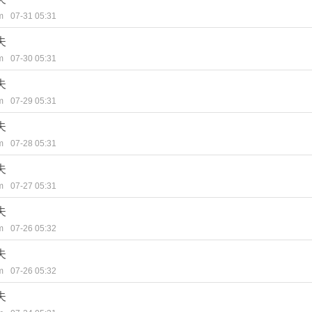
m
07-31 05:31
夫
m
07-30 05:31
夫
m
07-29 05:31
夫
m
07-28 05:31
夫
m
07-27 05:31
夫
m
07-26 05:32
夫
m
07-26 05:32
夫