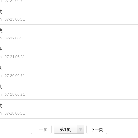
m
07-24 05:31
夫
m
07-23 05:31
夫
m
07-22 05:31
夫
m
07-21 05:31
夫
m
07-20 05:31
夫
m
07-19 05:31
夫
m
07-18 05:31
上一页
第1页
下一页