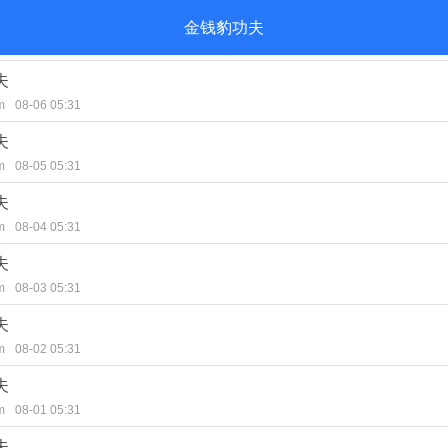
金钱豹功夫
夫
m
08-06 05:31
夫
m
08-05 05:31
夫
m
08-04 05:31
夫
m
08-03 05:31
夫
m
08-02 05:31
夫
m
08-01 05:31
夫