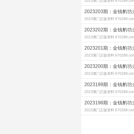
2023澳门正版资料 670288.co
2023203期：金钱豹功
2023澳门正版资料 670288.co
2023202期：金钱豹功
2023澳门正版资料 670288.co
2023201期：金钱豹功
2023澳门正版资料 670288.co
2023200期：金钱豹功
2023澳门正版资料 670288.co
2023199期：金钱豹功
2023澳门正版资料 670288.co
2023198期：金钱豹功
2023澳门正版资料 670288.co