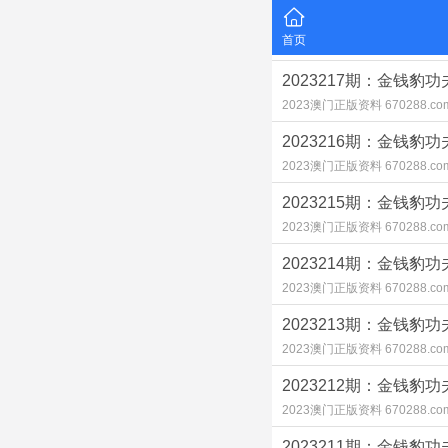
首页
2023217期：金钱豹功
2023澳门正版资料 670288.co
2023216期：金钱豹功
2023澳门正版资料 670288.co
2023215期：金钱豹功
2023澳门正版资料 670288.co
2023214期：金钱豹功
2023澳门正版资料 670288.co
2023213期：金钱豹功
2023澳门正版资料 670288.co
2023212期：金钱豹功
2023澳门正版资料 670288.co
2023211期：金钱豹功