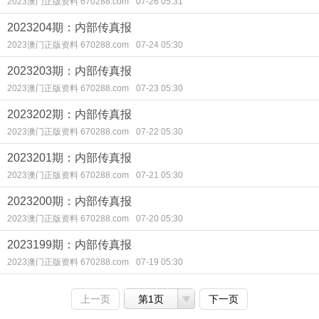
2023澳门正版资料 670288.com
07-26 05:31
2023204期：内部传真报
2023澳门正版资料 670288.com
07-24 05:30
2023203期：内部传真报
2023澳门正版资料 670288.com
07-23 05:30
2023202期：内部传真报
2023澳门正版资料 670288.com
07-22 05:30
2023201期：内部传真报
2023澳门正版资料 670288.com
07-21 05:30
2023200期：内部传真报
2023澳门正版资料 670288.com
07-20 05:30
2023199期：内部传真报
2023澳门正版资料 670288.com
07-19 05:30
上一页
第1页
下一页