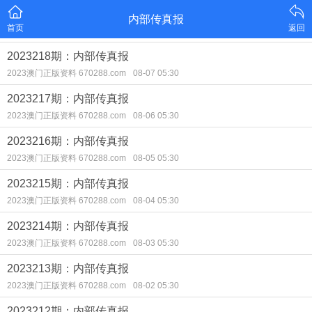
内部传真报
首页
返回
2023218期：内部传真报
2023澳门正版资料 670288.com
08-07 05:30
2023217期：内部传真报
2023澳门正版资料 670288.com
08-06 05:30
2023216期：内部传真报
2023澳门正版资料 670288.com
08-05 05:30
2023215期：内部传真报
2023澳门正版资料 670288.com
08-04 05:30
2023214期：内部传真报
2023澳门正版资料 670288.com
08-03 05:30
2023213期：内部传真报
2023澳门正版资料 670288.com
08-02 05:30
2023212期：内部传真报