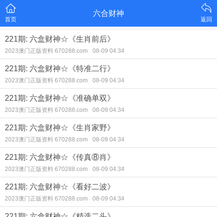
六合财神
首页
返回
221期: 六盒财神☆《生肖前后》
2023澳门正版资料 670288.com
08-09 04:34
221期: 六盒财神☆《特准二行》
2023澳门正版资料 670288.com
08-09 04:34
221期: 六盒财神☆《准确单双》
2023澳门正版资料 670288.com
08-09 04:34
221期: 六盒财神☆《生肖家野》
2023澳门正版资料 670288.com
08-09 04:34
221期: 六盒财神☆《传真⑧肖》
2023澳门正版资料 670288.com
08-09 04:34
221期: 六盒财神☆《看好二波》
2023澳门正版资料 670288.com
08-09 04:34
221期: 六盒财神☆《精选二头》